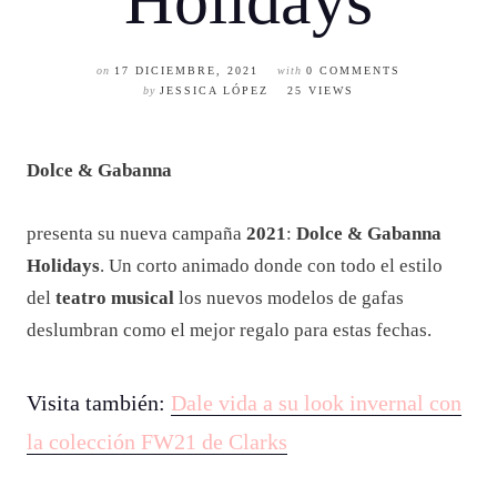
Holidays
on
17 DICIEMBRE, 2021
with
0 COMMENTS
by
JESSICA LÓPEZ
25 VIEWS
Dolce & Gabanna
presenta su nueva campaña
2021
:
Dolce & Gabanna
Holidays
. Un corto animado donde con todo el estilo
del
teatro musical
los nuevos modelos de gafas
deslumbran como el mejor regalo para estas fechas.
Visita también:
Dale vida a su look invernal con
la colección FW21 de Clarks