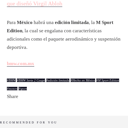
que diseñó Virgil Abloh
Para
México
habrá una
edición limitada
, la
M Sport
Edition
, la cual se engalana con características
adicionales como el paquete aerodinámico y suspensión
deportiva.
bmw.com.mx
#
BMW
#
BMW Serie 2 Coupé
#
edición limitada
#
Hecho en México
#
M Sport Edition
#
motors
#
sport
Share
RECOMMENDED FOR YOU