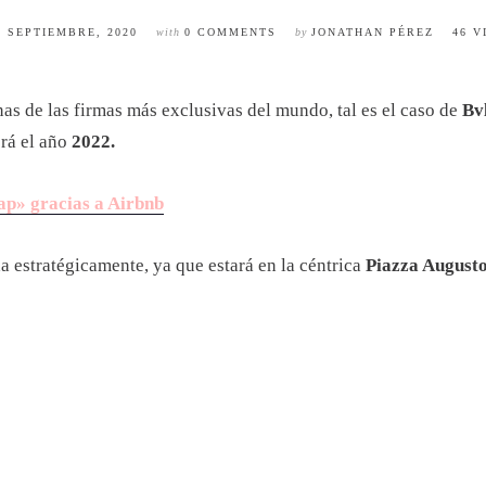
9 SEPTIEMBRE, 2020
with
0 COMMENTS
by
JONATHAN PÉREZ
46 V
as de las firmas más exclusivas del mundo, tal es el caso de
Bv
erá el año
2022.
Rap» gracias a Airbnb
a estratégicamente, ya que estará en la céntrica
Piazza August