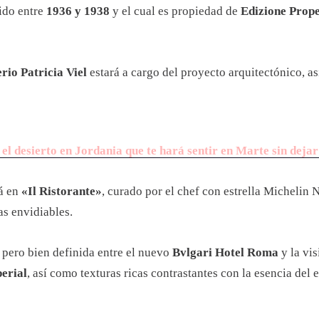
ido entre
1936 y 1938
y el cual es propiedad de
Edizione Prope
rio Patricia Viel
estará a cargo del proyecto arquitectónico, as
desierto en Jordania que te hará sentir en Marte sin dejar 
rá en
«Il Ristorante»
, curado por el chef con estrella Michelin
as envidiables.
 pero bien definida entre el nuevo
Bvlgari Hotel Roma
y la vi
erial
, así como texturas ricas contrastantes con la esencia del e