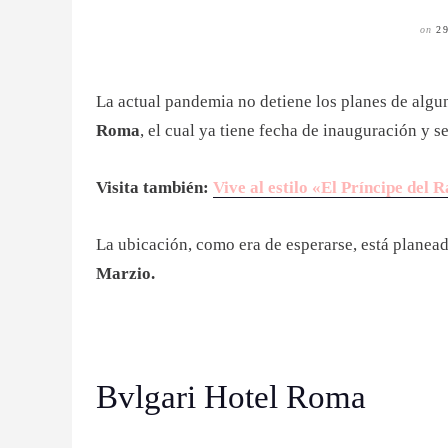
on
2
La actual pandemia no detiene los planes de algun
Roma
, el cual ya tiene fecha de inauguración y s
Visita también:
Vive al estilo «El Príncipe del 
La ubicación, como era de esperarse, está planead
Marzio.
Bvlgari Hotel Roma