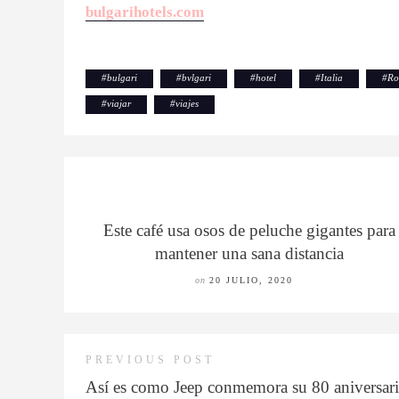
bulgarihotels.com
#
bulgari
#
bvlgari
#
hotel
#
Italia
#
R
#
viajar
#
viajes
Este café usa osos de peluche gigantes para
mantener una sana distancia
on
20 JULIO, 2020
PREVIOUS POST
Así es como Jeep conmemora su 80 aniversario