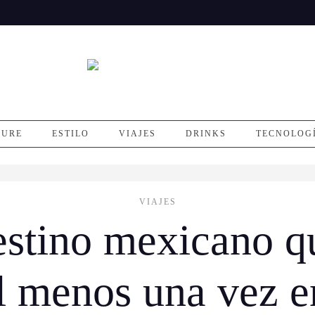
SURE
ESTILO
VIAJES
DRINKS
TECNOLOG
VIAJES
estino mexicano q
al menos una vez e