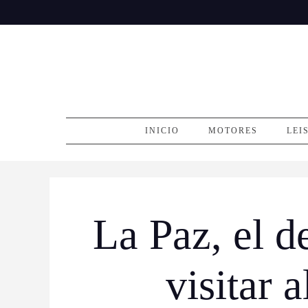
Skip
to
content
INICIO
MOTORES
LEI
La Paz, el d
visitar 