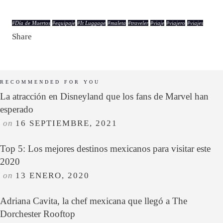
#
Día de Muertos
#
equipaje
#
It Luggage
#
maleta
#
traveler
#
viaje
#
viajero
#
viajes
Share
RECOMMENDED FOR YOU
La atracción en Disneyland que los fans de Marvel han
esperado
on
16 SEPTIEMBRE, 2021
Top 5: Los mejores destinos mexicanos para visitar este
2020
on
13 ENERO, 2020
Adriana Cavita, la chef mexicana que llegó a The
Dorchester Rooftop