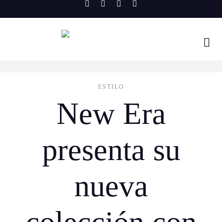
Skip
to
content
ESTILO
New Era
presenta su
nueva