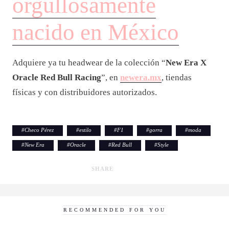
orgullosamente
nacido en México
Adquiere ya tu headwear de la colección “
New Era X
Oracle Red Bull Racing
”, en
newera.mx
, tiendas
físicas y con distribuidores autorizados.
#
Checo Pérez
#
estilo
#
F1
#
gorra
#
moda
#
New Era
#
Oracle
#
Red Bull
#
Style
SHARE
RECOMMENDED FOR YOU