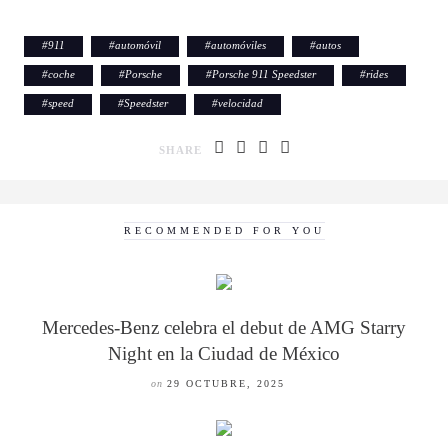
#
911
#
automóvil
#
automóviles
#
autos
#
coche
#
Porsche
#
Porsche 911 Speedster
#
rides
#
speed
#
Speedster
#
velocidad
SHARE
RECOMMENDED FOR YOU
Mercedes-Benz celebra el debut de AMG Starry
Night en la Ciudad de México
on
29 OCTUBRE, 2025