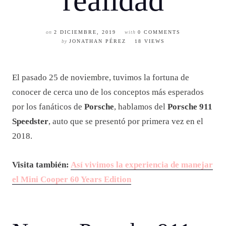
realidad
on
2 DICIEMBRE, 2019
with
0 COMMENTS
by
JONATHAN PÉREZ
18 VIEWS
El pasado 25 de noviembre, tuvimos la fortuna de
conocer de cerca uno de los conceptos más esperados
por los fanáticos de
Porsche
, hablamos del
Porsche 911
Speedster
, auto que se presentó por primera vez en el
2018.
Visita también:
Así vivimos la experiencia de manejar
el Mini Cooper 60 Years Edition