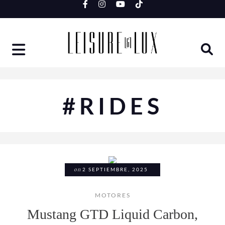
Skip
to
content
#RIDES
on
2 SEPTIEMBRE, 2025
MOTORES
Mustang GTD Liquid Carbon,