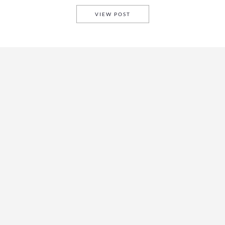
EL NUEVO AUDI A3 SEDÁN PO
VIEW POST