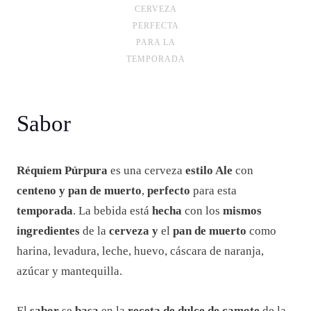
CERVEZA
PERFECTA
PARA LA
TEMPORADA
Sabor
Réquiem Púrpura
es una cerveza
estilo Ale
con
centeno y pan de muerto
,
perfecto
para esta
temporada
. La bebida está
hecha
con los
mismos
ingredientes
de la
cerveza y
el
pan de muerto
como
harina, levadura, leche, huevo, cáscara de naranja,
azúcar y mantequilla.
El
sabor
se
basa
en la
receta de dulce de camote
de la