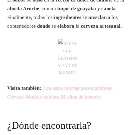
abuela Aroche
, con un
toque de guayaba y canela
.
Finalmente, todos los
ingredientes
se
mezclan
a los
contenedores
donde
se
elabora
la
cerveza artesanal.
CERVEZA
CON
CENTENO
Y PAN DE
MUERTO
Visita también:
Con estas nuevas presentaciones
Cerveza Modelo celebra 95 años de historia
¿Dónde encontrarla?