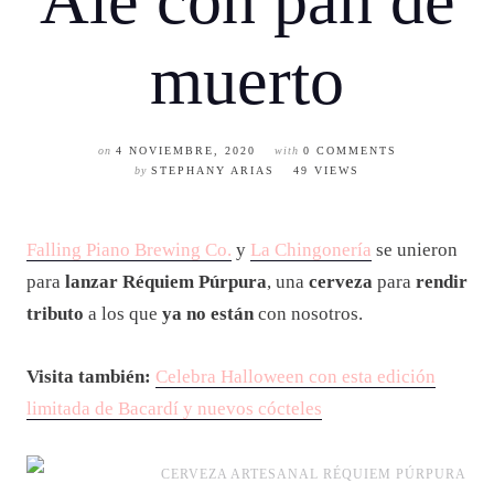
Ale con pan de
muerto
on
4 NOVIEMBRE, 2020
with
0 COMMENTS
by
STEPHANY ARIAS
49 VIEWS
Falling Piano Brewing Co.
y
La Chingonería
se unieron
para
lanzar Réquiem Púrpura
, una
cerveza
para
rendir
tributo
a los que
ya no están
con nosotros.
Visita también:
Celebra Halloween con esta edición
limitada de Bacardí y nuevos cócteles
CERVEZA ARTESANAL RÉQUIEM PÚRPURA