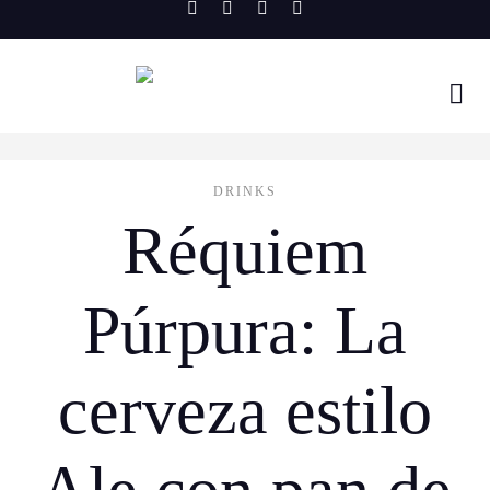
Skip
to
content
DRINKS
Réquiem
Púrpura: La
cerveza estilo