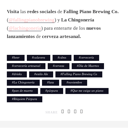
Visita
las
redes sociales
de
Falling Piano Brewing Co.
(
@fallingpianobrewing
) y
La Chingonería
(
@lachingoneria
) para enterarte de los
nuevos
lanzamientos
de
cerveza artesanal.
#
beer
#
calavera
#
cdmx
#
cervecería
#
cervecería artesanal
#
cerveza
#
Día de Muertos
#
drinks
#
estilo Ale
#
Falling Piano Brewing Co
#
La Chingonería
#
lata
#
noviembre
#
pan de muerto
#
púrpura
#
Que me caiga un piano
#
Réquiem Púrpura
SHARE