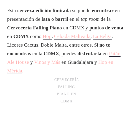
Esta
cerveza edición limitada
se puede
encontrar
en
presentación de
lata o barril
en el
tap room
de la
Cervecería Falling Piano
en CDMX y
puntos de venta
en
CDMX
como
Hop
,
Cebada Malteada
,
La Belga
,
Licores Cactus, Doble Malta, entre otros. Si
no te
encuentras
en la
CDMX
, puedes
disfrutarla
en
Patán
Ale House
y
Vinos y Más
en Guadalajara y
Hop en
Mérida
.
CERVECERÍA
FALLING
PIANO EN
CDMX