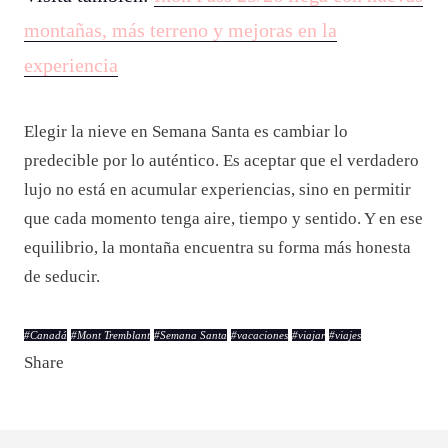
montañas, más terreno y mejoras en la
experiencia
Elegir la nieve en Semana Santa es cambiar lo
predecible por lo auténtico. Es aceptar que el verdadero
lujo no está en acumular experiencias, sino en permitir
que cada momento tenga aire, tiempo y sentido. Y en ese
equilibrio, la montaña encuentra su forma más honesta
de seducir.
#
Canadá
#
Mont Tremblant
#
Semana Santa
#
vacaciones
#
viajar
#
viajes
Share