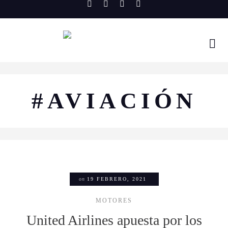
Skip
to
content
#AVIACIÓN
on
19 FEBRERO, 2021
MOTORES
United Airlines apuesta por los