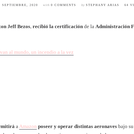
7 SEPTIEMBRE, 2020
with
0 COMMENTS
by
STEPHANY ARIAS
64 V
on Jeff Bezos
,
recibió la certificación
de la
Administración F
lvan al mundo, un incendio a la vez
rmitirá
a
Amazon
poseer y operar distintas aeronaves
bajo su