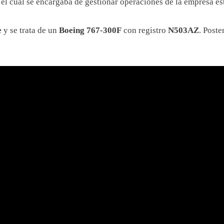
, el cual se encargaba de gestionar operaciones de la empresa e
e
y se trata de un
Boeing 767-300F
con registro
N503AZ
. Poste