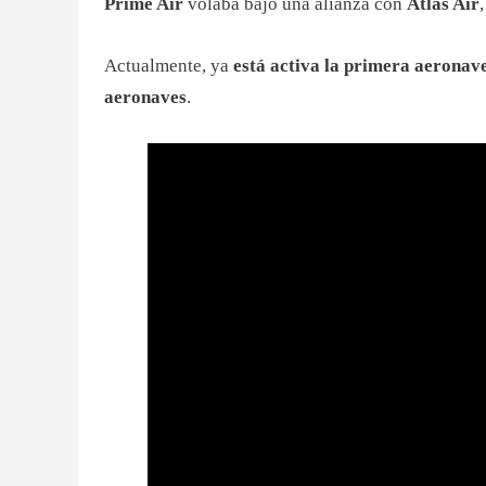
Prime Air
volaba bajo una alianza con
Atlas Air
Actualmente, ya
está
activa la primera aeronav
aeronaves
.