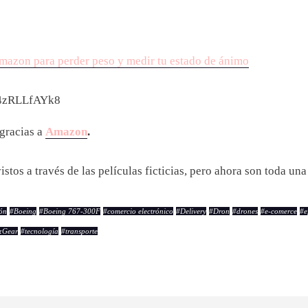
Amazon para perder peso y medir tu estado de ánimo
t4zRLLfAYk8
 gracias a
Amazon
.
stos a través de las películas ficticias, pero ahora son toda una
ón
#
Boeing
#
Boeing 767-300F
#
comercio electrónico
#
Delivery
#
Dron
#
drones
#
e-comerce
#
e
&Gear
#
tecnología
#
transporte