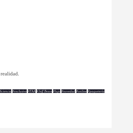
 realidad.
ficiencia
#
exclusivo
#
FAA
#
Jeff Bezos
#
lujo
#
novedad
#
online
#
paquetería