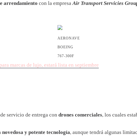
de arrendamiento
con la empresa
Air Transport Servicies Gro
AERONAVE
BOEING
767-300F
ra marcas de lujo, estará lista en septiembre
de servicio de entrega con
drones comerciales
, los cuales es
a
novedosa y potente tecnología
, aunque tendrá algunas limita