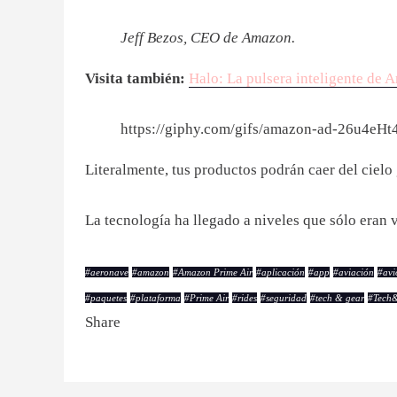
Jeff Bezos, CEO de Amazon.
Visita también:
Halo: La pulsera inteligente de 
https://giphy.com/gifs/amazon-ad-26u4eH
Literalmente, tus productos podrán caer del cielo
La tecnología ha llegado a niveles que sólo eran vi
#
aeronave
#
amazon
#
Amazon Prime Air
#
aplicación
#
app
#
aviación
#
avi
#
paquetes
#
plataforma
#
Prime Air
#
rides
#
seguridad
#
tech & gear
#
Tech
Share