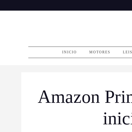
Skip
to
content
INICIO
MOTORES
LEI
Amazon Prime
ini