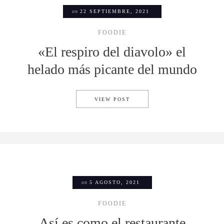
on
22 SEPTIEMBRE, 2021
FOODIE
«El respiro del diavolo» el
helado más picante del mundo
«EL RESPIRO DEL DIAVOLO»
VIEW POST
on
5 AGOSTO, 2021
FOODIE
Así es como el restaurante