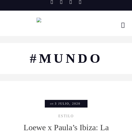
Skip
to
content
#MUNDO
on
3 JULIO, 2020
ESTILO
Loewe x Paula’s Ibiza: La