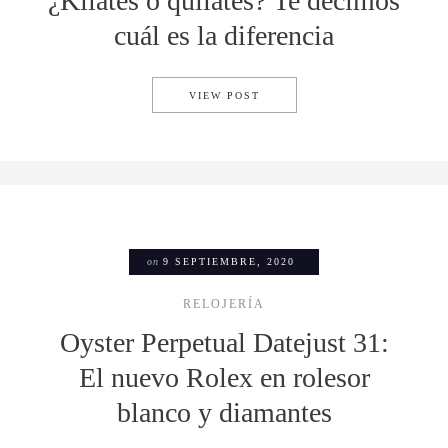
¿Kilates o quilates? Te decimos
cuál es la diferencia
¿KILATES O QUILATES? TE D
VIEW POST
on
9 SEPTIEMBRE, 2020
RELOJERÍA
Oyster Perpetual Datejust 31:
El nuevo Rolex en rolesor
blanco y diamantes