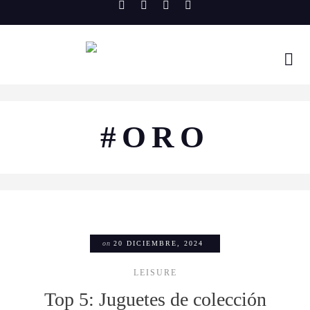
Skip
to
content
#ORO
on
20 DICIEMBRE, 2024
LEISURE
Top 5: Juguetes de colección