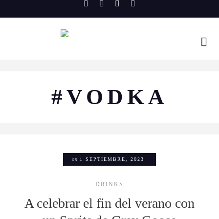
Skip
to
content
#VODKA
on
1 SEPTIEMBRE, 2023
DRINKS
A celebrar el fin del verano con