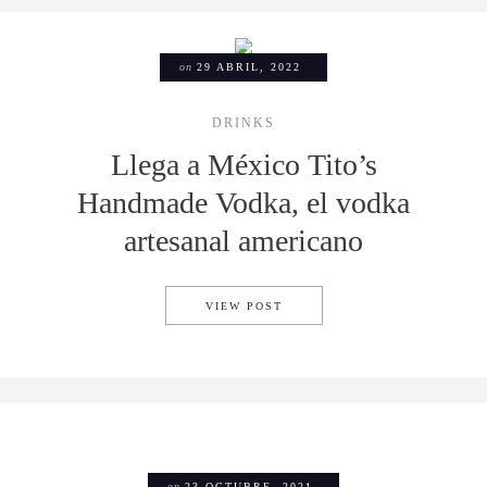
on
29 ABRIL, 2022
DRINKS
Llega a México Tito’s
Handmade Vodka, el vodka
artesanal americano
LLEGA A MÉXICO TITO’S H
VIEW POST
on
23 OCTUBRE, 2021