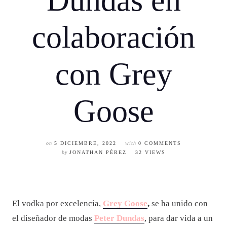
Dundas en
colaboración
con Grey
Goose
on
5 DICIEMBRE, 2022
with
0 COMMENTS
by
JONATHAN PÉREZ
32 VIEWS
El vodka por excelencia,
Grey Goose
,
se ha unido con
el diseñador de modas
Peter Dundas
, para dar vida a un