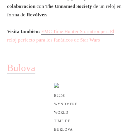
colaboración
con
The Unnamed Society
de un reloj en
forma de
Revólver.
Visita también:
EMC Time Hunter Stormtrooper: El
reloj perfecto para los fanáticos de Star Wars
Bulova
B2258
WYNDMERE
WORLD
TIME DE
BURLOVA