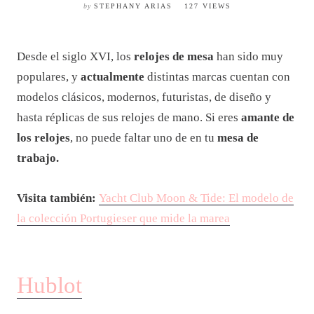
by
STEPHANY ARIAS
127 VIEWS
Desde el siglo XVI, los
relojes de mesa
han sido muy
populares, y
actualmente
distintas marcas cuentan con
modelos clásicos, modernos, futuristas, de diseño y
hasta réplicas de sus relojes de mano. Si eres
amante de
los relojes
, no puede faltar uno de en tu
mesa de
trabajo.
Visita también:
Yacht Club Moon & Tide: El modelo de
la colección Portugieser que mide la marea
Hublot