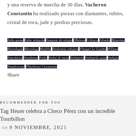
y una reserva de marcha de 30 días.
Vacheron
Constantin
ha realizado piezas con diamantes, rubíes,
cristal de roca, jade y piedras preciosas.
#
alta gama
#
alta relojería
#
amante de relojes
#
Bulova
#
clásico
#
diseño
#
futurista
#
horología
#
horology
#
hublot
#
industria relojera
#
Jaeger Le Coultre
#
LEpee
#
mecánica
#
moderno
#
reloj
#
reloj de mesa
#
relojería
#
relojería suiza
#
relojes
#
tradicional
#
Vacheron Constantin
Share
RECOMMENDED FOR YOU
Tag Heuer celebra a Checo Pérez con un increíble
Tourbillon
on
9 NOVIEMBRE, 2021