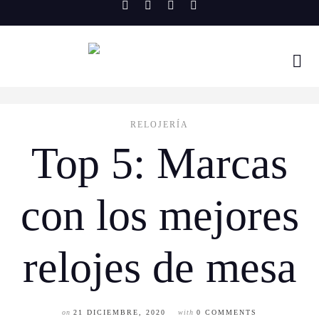
Skip
to
content
RELOJERÍA
Top 5: Marcas
con los mejores
relojes de mesa
on
21 DICIEMBRE, 2020
with
0 COMMENTS