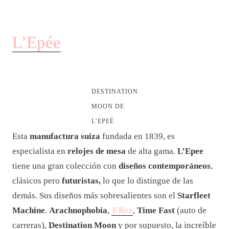
L’Epée
DESTINATION
MOON DE
L’EPEÉ
Esta
manufactura suiza
fundada en 1839, es
especialista en
relojes de mesa
de alta gama.
L’Epee
tiene una gran colección con
diseños contemporáneos
,
clásicos pero
futuristas,
lo que lo distingue de las
demás. Sus diseños más sobresalientes son el
Starfleet
Machine
.
Arachnophobia
,
T-Rex
,
Time Fast
(auto de
carreras),
Destination Moon
y por supuesto, la increíble