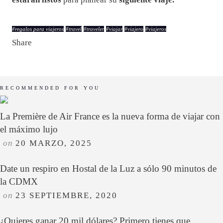
#
regalos para viajeros
#
travel
#
traveler
#
viajar
#
viajero
#
viajeros
Share
RECOMMENDED FOR YOU
La Première de Air France es la nueva forma de viajar con
el máximo lujo
on
20 MARZO, 2025
Date un respiro en Hostal de la Luz a sólo 90 minutos de
la CDMX
on
23 SEPTIEMBRE, 2020
¿Quieres ganar 20 mil dólares? Primero tienes que