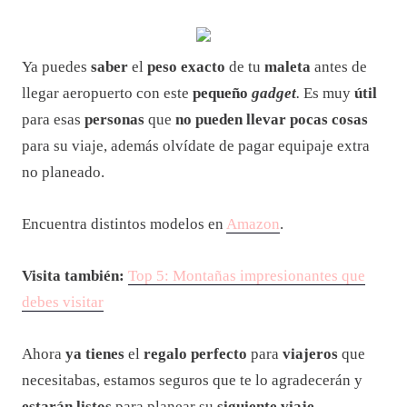
Ya puedes
saber
el
peso exacto
de tu
maleta
antes de
llegar aeropuerto con este
pequeño
gadget
.
Es muy
útil
para esas
personas
que
no pueden llevar pocas cosas
para su viaje, además olvídate de pagar equipaje extra
no planeado.
Encuentra distintos modelos en
Amazon
.
Visita también:
Top 5: Montañas impresionantes que
debes visitar
Ahora
ya tienes
el
regalo perfecto
para
viajeros
que
necesitabas, estamos seguros que te lo agradecerán y
estarán listos
para planear su
siguiente viaje.