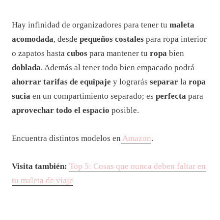
Hay infinidad de organizadores para tener tu
maleta
acomodada
, desde
pequeños costales
para ropa interior
o zapatos hasta
cubos
para mantener tu
ropa
bien
doblada
. Además al tener todo bien empacado podrá
ahorrar tarifas de equipaje
y lograrás
separar
la
ropa
sucia
en un compartimiento separado; es
perfecta
para
aprovechar todo el espacio
posible.
Encuentra distintos modelos en
Amazon
.
Visita también:
Top 5: Cosas que nunca deben faltar en
tu maleta de viaje