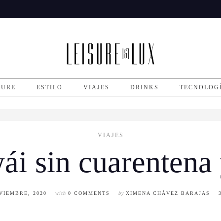
SURE
ESTILO
VIAJES
DRINKS
TECNOLOG
VIAJES
ái sin cuarentena 
VIEMBRE, 2020
with
0 COMMENTS
by
XIMENA CHÁVEZ BARAJAS