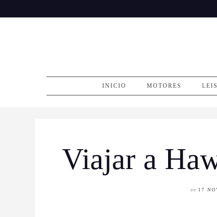
Skip
to
content
INICIO
MOTORES
LEI
Viajar a Haw
on
17 NO