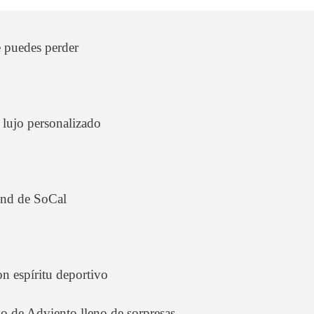
e puedes perder
n lujo personalizado
end de SoCal
n espíritu deportivo
 de Adviento lleno de sorpresas