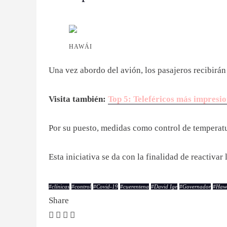
HAWÁI
Una vez abordo del avión, los pasajeros recibirá
Visita también:
Top 5: Teleféricos más impresi
Por su puesto, medidas como control de temperatur
Esta iniciativa se da con la finalidad de reactiva
#
clínicas
#
control
#
Covid-19
#
cuerentena
#
David Ige
#
Governador
#
Haw
Share