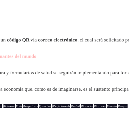
n un
código QR
vía
correo electrónico
, el cual será solicitado 
onantes del mundo
a y formularios de salud se seguirán implementando para fortal
r la economía que, como es de imaginarse, es el sustento princip
ái
#
Hawaii
#
isla
#
negativas
#
pruebas
#
Safe Travels
#
salud
#
traveler
#
turismo
#
turista
#
viajar