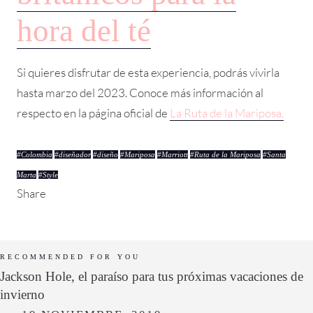
hora del té
Si quieres disfrutar de esta experiencia, podrás vivirla
hasta marzo del 2023. Conoce más información al
respecto en la página oficial de
La Ruta de la Mariposa.
#
Colombia
#
diseñador
#
diseño
#
Mariposa
#
Marriott
#
Ruta de la Mariposa
#
Santa
Marta
#
Style
Share
RECOMMENDED FOR YOU
Jackson Hole, el paraíso para tus próximas vacaciones de
invierno