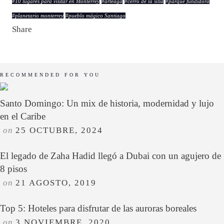
#
10 lugares para visitar en Monterrey
#
arteaga
#
cerro de la silla
#
parque fundidora
#
planetario monterrey
#
pueblo mágico Santiago
Share
RECOMMENDED FOR YOU
Santo Domingo: Un mix de historia, modernidad y lujo
en el Caribe
on
25 OCTUBRE, 2024
El legado de Zaha Hadid llegó a Dubai con un agujero de
8 pisos
on
21 AGOSTO, 2019
Top 5: Hoteles para disfrutar de las auroras boreales
on
3 NOVIEMBRE, 2020