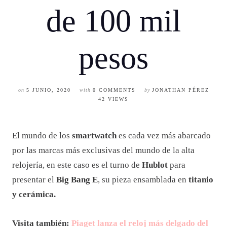
de 100 mil
pesos
on
5 JUNIO, 2020
with
0 COMMENTS
by
JONATHAN PÉREZ
42 VIEWS
El mundo de los
smartwatch
es cada vez más abarcado
por las marcas más exclusivas del mundo de la alta
relojería, en este caso es el turno de
Hublot
para
presentar el
Big Bang E
, su pieza ensamblada en
titanio
y cerámica.
Visita también:
Piaget lanza el reloj más delgado del