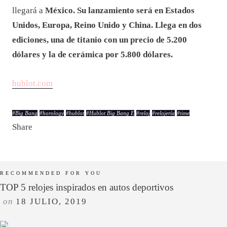
llegará a
México.
Su lanzamiento será en Estados
Unidos, Europa, Reino Unido y China. Llega en dos
ediciones, una de titanio con un precio de 5.200
dólares y la de cerámica por 5.800 dólares.
hublot.com
#
Big Bang
#
horology
#
hublot
#
Hublot Big Bang E
#
reloj
#
relojería
#
time
Share
RECOMMENDED FOR YOU
TOP 5 relojes inspirados en autos deportivos
on
18 JULIO, 2019