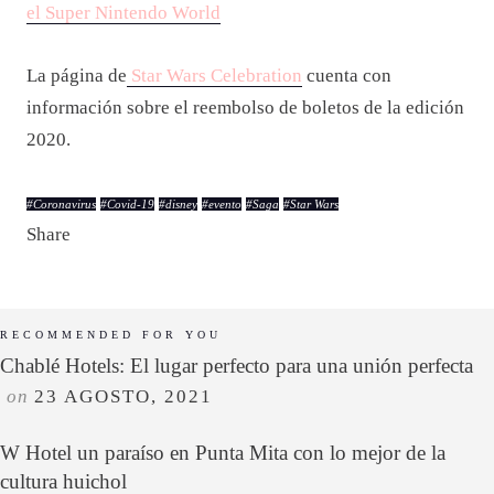
el Super Nintendo World
La página de
Star Wars Celebration
cuenta con
información sobre el reembolso de boletos de la edición
2020.
#
Coronavirus
#
Covid-19
#
disney
#
evento
#
Saga
#
Star Wars
Share
RECOMMENDED FOR YOU
Chablé Hotels: El lugar perfecto para una unión perfecta
on
23 AGOSTO, 2021
W Hotel un paraíso en Punta Mita con lo mejor de la
cultura huichol