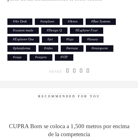
#
Air Desk
#
airplane
#
Avion
#
Bae Systems
#
custom made
#
Design Q
#
Explorer Four
#
Explorer One
#
jet
#
lujo
#
luxury
#
plataforma
#
rides
#
terraza
#
transporte
#
viaje
#
viajero
#
VIP
SHARE
RECOMMENDED FOR YOU
CUPRA Born se coloca a 1,500 metros por encima
de la competencia