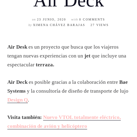
Air Deck
on
23 JUNIO, 2020
with
0 COMMENTS
by
XIMENA CHÁVEZ BARAJAS
27 VIEWS
Air Desk
es un proyecto que busca que los viajeros
tengan nuevas experiencias con un
jet
que incluye una
espectacular
terraza.
Air Deck
es posible gracias a la colaboración entre
Bae
Systems
y la consultoría de diseño de transporte de lujo
Design Q
.
Visita también:
Nuevo VTOL totalmente eléctrico,
combinación de avión y helicóptero