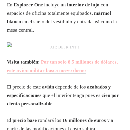
En
Explorer One
incluye un
interior de lujo
con
espacios de oficina totalmente equipados,
mármol
blanco
en el suelo del vestíbulo y entrada así como la
mesa central.
AIR DESK INT 1
Visita también:
Por tan solo 8.5 millones de dólares,
este avión militar busca nuevo dueño
El precio de este
avión
depende de los
acabados y
especificaciones
que el interior tenga pues es
cien por
ciento personalizable
.
El
precio base
rondará los
16 millones de euros
y a
partir de las modificaciones el costo subirá.