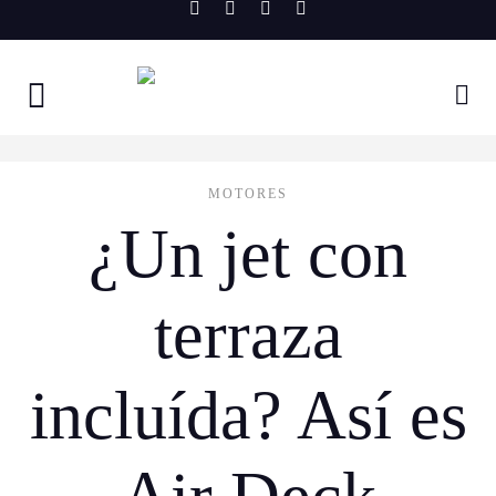
Skip
to
content
MOTORES
¿Un jet con
terraza
incluída? Así es