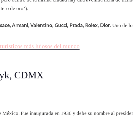
tero de oro’).
. Uno de l
sace, Armani, Valentino, Gucci, Prada, Rolex, Dior
 turísticos más lujosos del mundo
aryk, CDMX
e México. Fue inaugurada en 1936 y debe su nombre al preside