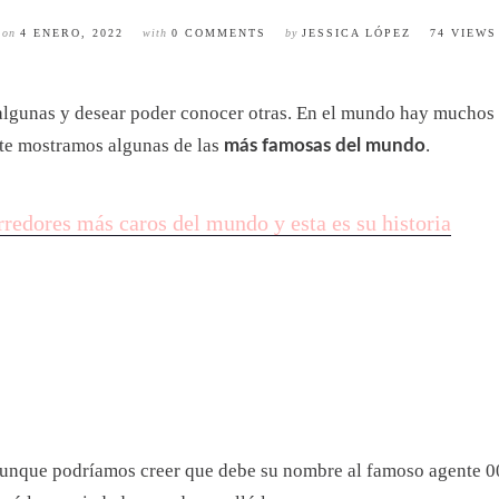
on
4 ENERO, 2022
with
0 COMMENTS
by
JESSICA LÓPEZ
74 VIEWS
o algunas y desear poder conocer otras. En el mundo hay mucho
 te mostramos algunas de las
.
más famosas del mundo
rredores más caros del mundo y esta es su historia
. Aunque podríamos creer que debe su nombre al famoso agente 0