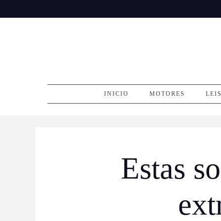
Skip
to
content
INICIO
MOTORES
LEI
Estas so
ext