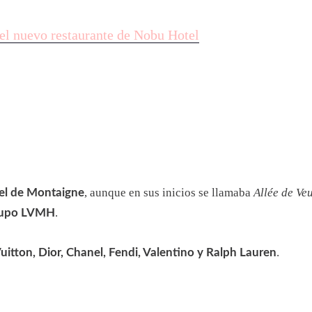
el nuevo restaurante de Nobu Hotel
, aunque en sus inicios se llamaba
Allée de Ve
el de Montaigne
.
rupo LVMH
.
uitton, Dior, Chanel, Fendi, Valentino y Ralph Lauren