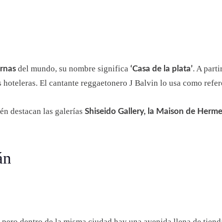
del mundo, su nombre significa
. A part
rnas
‘Casa de la plata’
s hoteleras. El cantante reggaetonero J Balvin lo usa como refe
én destacan las galerías
Shiseido Gallery, la Maison de Herme
án
o, pero dentro de la misma ciudad hay una avenida llena de tien