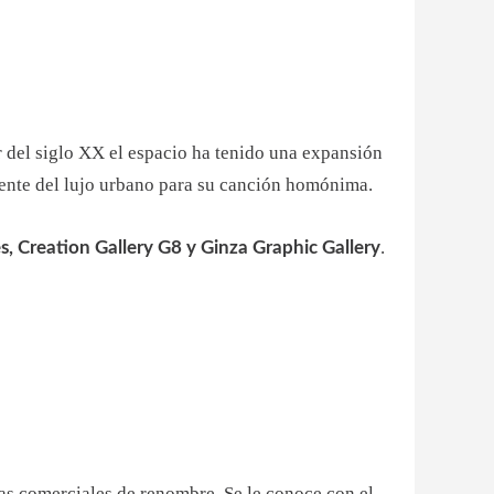
ir del siglo XX el espacio ha tenido una expansión
rente del lujo urbano para su canción homónima.
.
s, Creation Gallery G8 y Ginza Graphic Gallery
das comerciales de renombre. Se le conoce con el