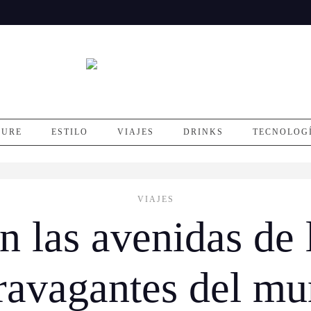
SURE
ESTILO
VIAJES
DRINKS
TECNOLOG
VIAJES
n las avenidas de
ravagantes del m