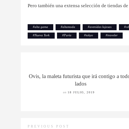
Pero también una extensa selección de tiendas de
#
alta gama
#
altamoda
#
avenidas lujosas
#
c
#
Nueva York
#
Paría
#
tokyo
#
traveler
Ovis, la maleta futurista que irá contigo a tod
lados
on
18 JULIO, 2019
PREVIOUS POST