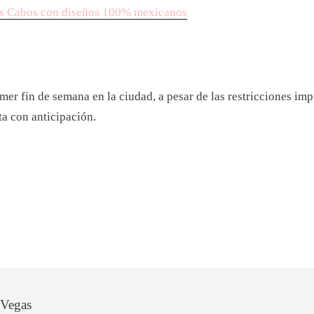
Los Cabos con diseños 100% mexicanos
mer fin de semana en la ciudad, a pesar de las restricciones im
ta con anticipación.
 Vegas