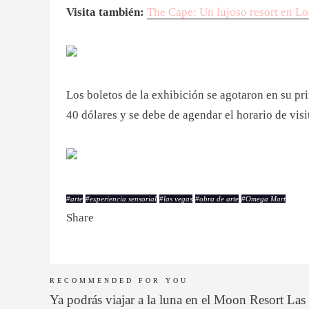
Visita también:
The Cape: Un lujoso resort en 
Los boletos de la exhibición se agotaron en su pri
40 dólares y se debe de agendar el horario de visi
#
arte
#
experiencia sensorial
#
las vegas
#
obra de arte
#
Omega Mart
Share
RECOMMENDED FOR YOU
Ya podrás viajar a la luna en el Moon Resort Las