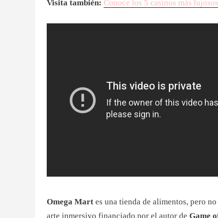
Visita también:
Conoce los 5 casinos más lujoso
Omega Mart
es una tienda de alimentos, pero no
arte inmersivo financiado por el autor de
Game o