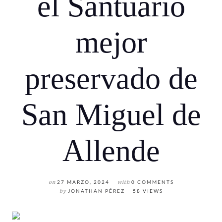
el Santuario
mejor
preservado de
San Miguel de
Allende
on
27 MARZO, 2024
with
0 COMMENTS
by
JONATHAN PÉREZ
58 VIEWS