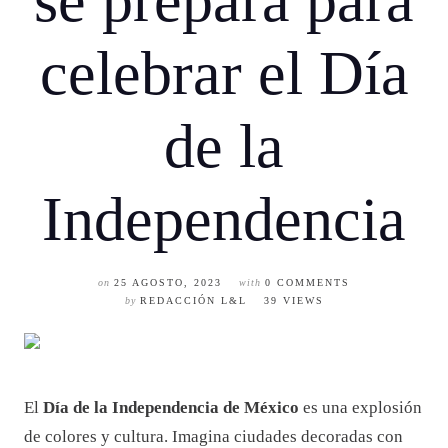
se prepara para
celebrar el Día
de la
Independencia
on
25 AGOSTO, 2023
with
0 COMMENTS
by
REDACCIÓN L&L
39 VIEWS
El
Día de la Independencia de México
es una explosión
de colores y cultura. Imagina ciudades decoradas con