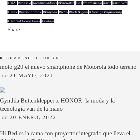
#
2021
#
consola
#
desarrolladores
#
Firewatch
#
ios
#
lanzamiento
#
mac
#
manivela
#
Panic
#
personalizable
#
Playdate
#
retro
#
tech & gear
#
Teenage Engineering
#
Untitled Goose Game
#
Vintage
Share
RECOMMENDED FOR YOU
moto g20 el nuevo smartphone de Motorola todo terreno
on
21 MAYO, 2021
Cynthia Buttenklepper x HONOR: la moda y la
tecnología van de la mano
on
20 ENERO, 2022
Hi Bed es la cama con proyector integrado que lleva el