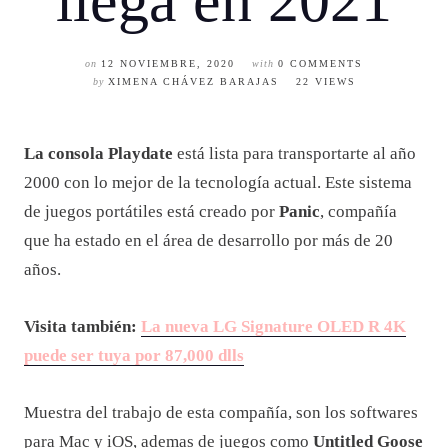
llega en 2021
on
12 NOVIEMBRE, 2020
with
0 COMMENTS
by
XIMENA CHÁVEZ BARAJAS
22 VIEWS
La consola Playdate
está lista para transportarte al año
2000 con lo mejor de la tecnología actual. Este sistema
de juegos portátiles está creado por
Panic
, compañía
que ha estado en el área de desarrollo por más de 20
años.
Visita también:
La nueva LG Signature OLED R 4K
puede ser tuya por 87,000 dlls
Muestra del trabajo de esta compañía, son los softwares
para Mac y iOS, ademas de juegos como
Untitled Goose