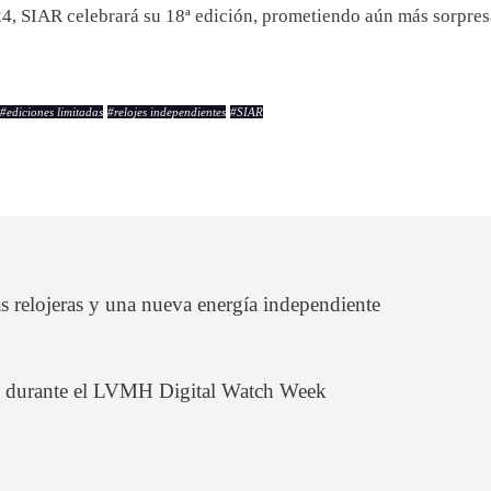
024, SIAR celebrará su 18ª edición, prometiendo aún más sorpre
#
ediciones limitadas
#
relojes independientes
#
SIAR
relojeras y una nueva energía independiente
os durante el LVMH Digital Watch Week