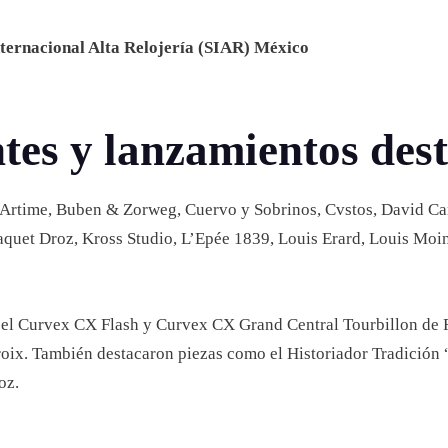
nternacional Alta Relojería (SIAR) México
tes y lanzamientos des
n Artime, Buben & Zorweg, Cuervo y Sobrinos, Cvstos, David C
aquet Droz, Kross Studio, L’Epée 1839, Louis Erard, Louis Moi
el Curvex CX Flash y Curvex CX Grand Central Tourbillon de Fr
oix. También destacaron piezas como el Historiador Tradición 
oz.