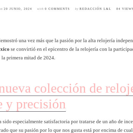
on
20 JUNIO, 2024
with
0 COMMENTS
by
REDACCIÓN L&L
84 VIEW
emostró una vez más que la pasión por la alta relojería indepe
éxico
se convirtió en el epicentro de la relojería con la partici
 la primera mitad de 2024.
nueva colección de relo
e y precisión
ido especialmente satisfactoria por tratarse de un año de ince
trado que su pasión por lo que nos gusta está por encima de cua