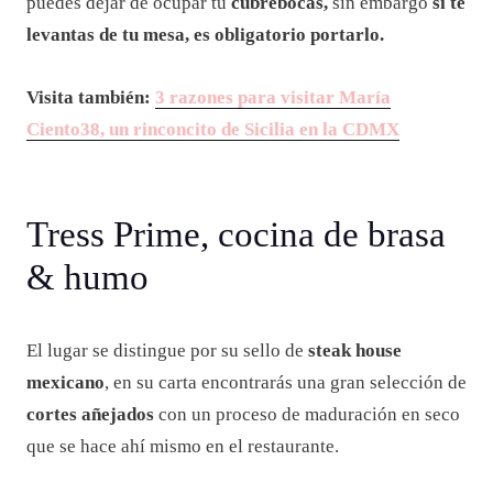
puedes dejar de ocupar tu
cubrebocas,
sin embargo
si te
levantas de tu mesa, es obligatorio portarlo.
Visita también:
3 razones para visitar María
Ciento38, un rinconcito de Sicilia en la CDMX
Tress Prime, cocina de brasa
& humo
El lugar se distingue por su sello de
steak house
mexicano
, en su carta encontrarás una gran selección de
cortes añejados
con un proceso de maduración en seco
que se hace ahí mismo en el restaurante.