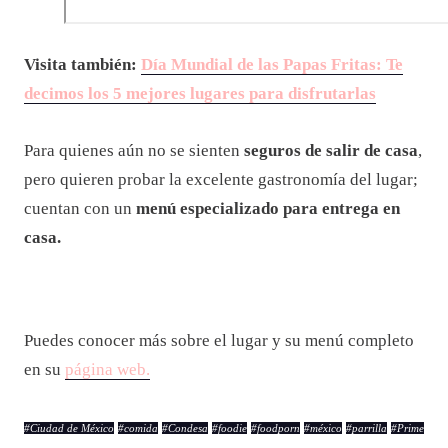
Visita también:
Día Mundial de las Papas Fritas: Te
decimos los 5 mejores lugares para disfrutarlas
Para quienes aún no se sienten
seguros de salir de casa
,
pero quieren probar la excelente gastronomía del lugar;
cuentan con un
menú especializado para entrega en
casa.
Puedes conocer más sobre el lugar y su menú completo
en su
página web.
#
Ciudad de México
#
comida
#
Condesa
#
foodie
#
foodporn
#
méxico
#
parrilla
#
Prime