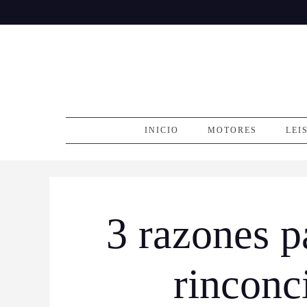
Skip
to
content
INICIO
MOTORES
LEI
3 razones p
rinconc