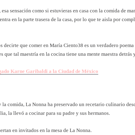
», esa sensación como si estuvieras en casa con la comida de ma
tra en la parte trasera de la casa, por lo que te aisla por comple
os decirte que comer en María Ciento38 es un verdadero poema p
s que tal maestría en la cocina tiene una mente maestra detrás 
egado Karne Garibaldi a la Ciudad de México
y la comida, La Nonna ha preservado un recetario culinario des
alia, la llevó a cocinar para su padre y sus hermanos.
viertan en invitados en la mesa de La Nonna.