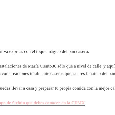
nativa express con el toque mágico del pan casero.
nstalaciones de María Ciento38 sólo que a nivel de calle, y aquí
ía con creaciones totalmente caseras que, si eres fanático del pa
das llevar a casa y preparar tu propia comida con la mejor ca
ompo de Sirloin que debes conocer en la CDMX