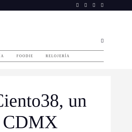
ÍA
FOODIE
RELOJERÍA
Ciento38, un
 la CDMX