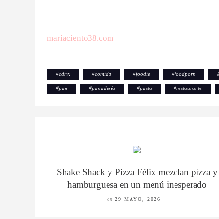
maríaciento38.com
#
cdmx
#
comida
#
foodie
#
foodporn
#
pan
#
panadería
#
pasta
#
restaurante
Shake Shack y Pizza Félix mezclan pizza y
hamburguesa en un menú inesperado
on
29 MAYO, 2026