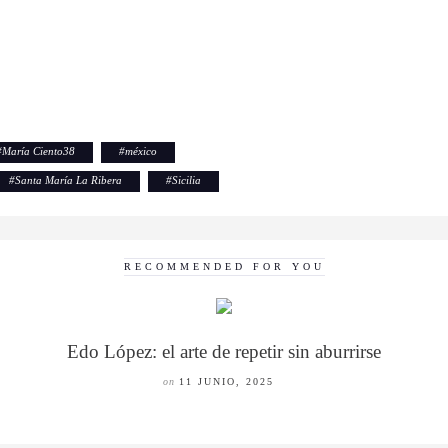
#
María Ciento38
#
méxico
#
Santa María La Ribera
#
Sicilia
RECOMMENDED FOR YOU
Edo López: el arte de repetir sin aburrirse
on
11 JUNIO, 2025