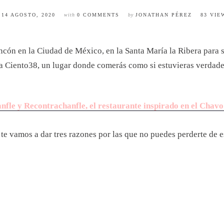
n
14 AGOSTO, 2020
with
0 COMMENTS
by
JONATHAN PÉREZ
83 VIE
incón en la Ciudad de México, en la Santa María la Ribera para 
ía Ciento38, un lugar donde comerás como si estuvieras verdade
nfle y Recontrachanfle, el restaurante inspirado en el Chavo
í te vamos a dar tres razones por las que no puedes perderte de 