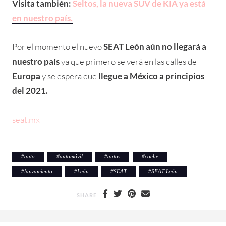
Visita también:
Seltos, la nueva SUV de KIA ya está
en nuestro país.
Por el momento el nuevo
SEAT León aún no llegará a
nuestro país
ya que primero se verá en las calles de
Europa
y se espera que
llegue a México a principios
del 2021.
seat.mx
#
auto
#
automóvil
#
autos
#
coche
#
lanzamiento
#
León
#
SEAT
#
SEAT León
SHARE