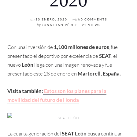
2020
on
30 ENERO, 2020
with
0 COMMENTS
by
JONATHAN PÉREZ
22 VIEWS
Con una inversión de
1,100 millones de euros
, fue
presentado el deportivo por excelencia de
SEAT
, el
nuevo
León
llega con una imagen renovada y fue
presentado este 28 de enero en
Martorell, España.
Visita también:
Estos son los planes para la
movilidad del futuro de Honda
SEAT LEÓN
La cuarta generación del
SEAT León
busca continuar