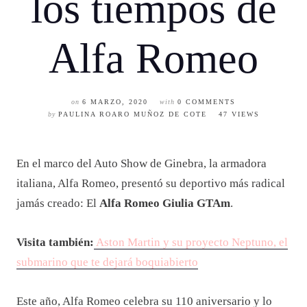
los tiempos de
Alfa Romeo
on
6 MARZO, 2020
with
0 COMMENTS
by
PAULINA ROARO MUÑOZ DE COTE
47 VIEWS
En el marco del Auto Show de Ginebra, la armadora
italiana, Alfa Romeo, presentó su deportivo más radical
jamás creado: El
Alfa Romeo Giulia GTAm
.
Visita también:
Aston Martin y su proyecto Neptuno, el
submarino que te dejará boquiabierto
Este año, Alfa Romeo celebra su 110 aniversario y lo