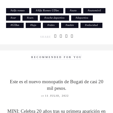
#
alfa romeo
#
Alfa Romeo GTAm
#
auto
#
automóvil
#
car
#
cars
#
coche deportivo
#
deportivo
#
GTAm
#
lujo
#
rides
#
sedán
#
velocidad
SHARE
RECOMMENDED FOR YOU
Este es el nuevo monopatín de Bugati de casi 20
mil pesos.
on
11 JULIO, 2022
MINI: Celebra 20 años tras su primera aparición en