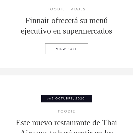
FOODIE
VIAJES
Finnair ofrecerá su menú
ejecutivo en supermercados
FINNAIR OFRECERÁ SU MEN
VIEW POST
on
2 OCTUBRE, 2020
FOODIE
Este nuevo restaurante de Thai
Airways te hará sentir en las