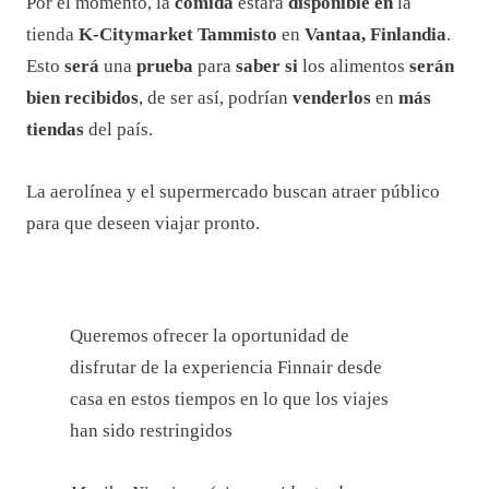
Por el momento, la
comida
estará
disponible
en
la
tienda
K-Citymarket Tammisto
en
Vantaa, Finlandia
.
Esto
será
una
prueba
para
saber si
los alimentos
serán
bien recibidos
, de ser así, podrían
venderlos
en
más
tiendas
del país.
La aerolínea y el supermercado buscan atraer público
para que deseen viajar pronto.
Queremos ofrecer la oportunidad de
disfrutar de la experiencia Finnair desde
casa en estos tiempos en lo que los viajes
han sido restringidos