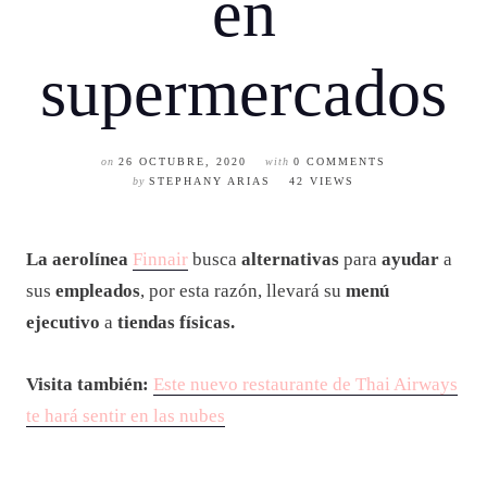
en
supermercados
on
26 OCTUBRE, 2020
with
0 COMMENTS
by
STEPHANY ARIAS
42 VIEWS
La aerolínea
Finnair
busca
alternativas
para
ayudar
a
sus
empleados
, por esta razón, llevará su
menú
ejecutivo
a
tiendas físicas.
Visita también:
Este nuevo restaurante de Thai Airways
te hará sentir en las nubes