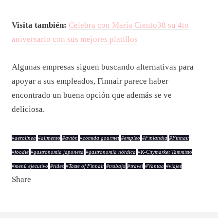
Visita también:
Celebra con María Ciento38 su 4to
aniversario con sus mejores platillos
Algunas empresas siguen buscando alternativas para
apoyar a sus empleados, Finnair parece haber
encontrado un buena opción que además se ve
deliciosa.
#
aerolínea
#
alimento
#
avión
#
comida gourmet
#
empleo
#
Finlandia
#
Finnair
#
foodie
#
gastronomía japonesa
#
gastronomía nórdica
#
K-Citymarket Tammisto
#
menú ejecutivo
#
rides
#
Taste of Finnair
#
trabajo
#
travel
#
Vantaa
#
viajes
Share