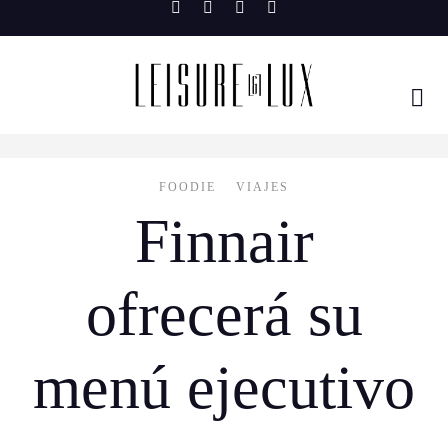
Skip
to
content
FOODIE
VIAJES
Finnair
ofrecerá su
menú ejecutivo