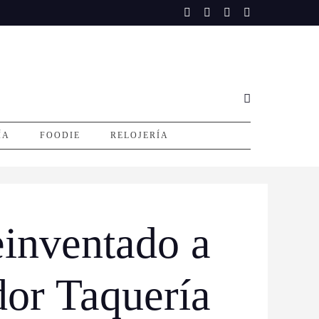
ÍA
FOODIE
RELOJERÍA
einventado a
dor Taquería