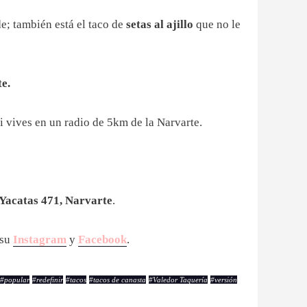
e; también está el taco de
setas al ajillo
que no le
te.
i vives en un radio de 5km de la Narvarte.
Yacatas 471, Narvarte
.
 su
Instagram
y
Facebook
.
#
popular
#
redefinir
#
tacos
#
tacos de canasta
#
Valedor Taquería
#
versión