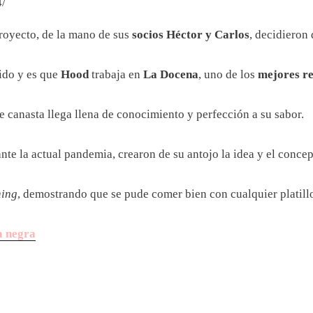
/
 proyecto, de la mano de sus
socios Héctor y Carlos
, decidieron
tido y es que
Hood
trabaja en
La Docena
, uno de los
mejores re
e canasta llega llena de conocimiento y perfección a su sabor.
nte la actual pandemia, crearon de su antojo la idea y el conce
ning
, demostrando que se pude comer bien con cualquier platill
a negra