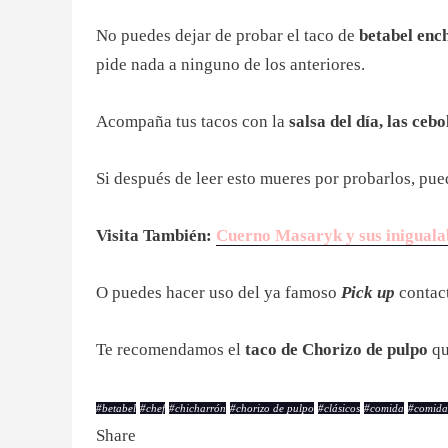
No puedes dejar de probar el taco de
betabel enc
pide nada a ninguno de los anteriores.
Acompaña tus tacos con la
salsa del día, las ceb
Si después de leer esto mueres por probarlos, pue
Visita También:
Cuerno Masaryk y sus iniguala
O puedes hacer uso del ya famoso
Pick up
contac
Te recomendamos el
taco de Chorizo de pulpo
qu
#
betabel
#
chef
#
chicharrón
#
chorizo de pulpo
#
clásicos
#
comida
#
comida
Share