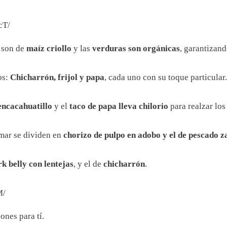
cT/
n son de
maíz criollo
y las
verduras son orgánicas
, garantizan
os:
Chicharrón, frijol y papa
, cada uno con su toque particular.
 encacahuatillo
y el
taco de papa lleva chilorio
para realzar los
 mar se dividen en
chorizo de pulpo en adobo y el de pescado 
rk belly con lentejas
, y el de
chicharrón
.
M/
ones para tí.