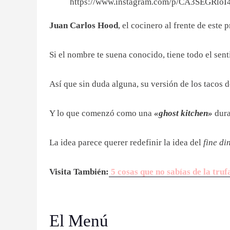
https://www.instagram.com/p/CA3SEGRloI4
Juan Carlos Hood
, el cocinero al frente de este
Si el nombre te suena conocido, tiene todo el sen
Así que sin duda alguna, su versión de los tacos d
Y lo que comenzó como una
«ghost kitchen»
dura
La idea parece querer redefinir la idea del
fine di
Visita También:
5 cosas que no sabías de la truf
El Menú