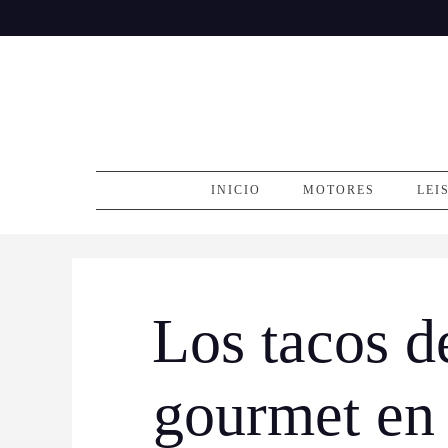
Skip
to
content
INICIO
MOTORES
LEI
Los tacos d
gourmet en 