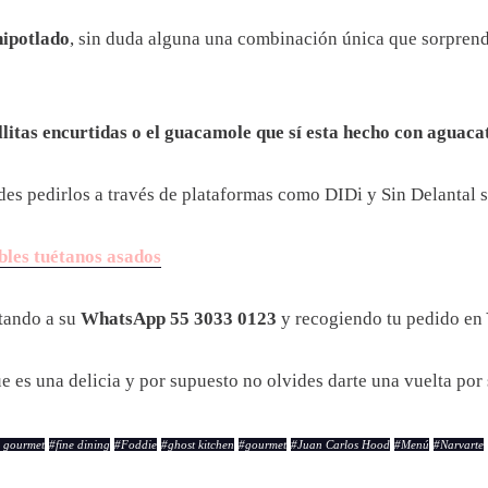
hipotlado
, sin duda alguna una combinación única que sorprend
ollitas encurtidas o el guacamole que sí esta hecho con aguaca
des pedirlos a través de plataformas como DIDi y Sin Delantal s
bles tuétanos asados
tando a su
WhatsApp 55 3033 0123
y recogiendo tu pedido en
e es una delicia y por supuesto no olvides darte una vuelta por
 gourmet
#
fine dining
#
Foddie
#
ghost kitchen
#
gourmet
#
Juan Carlos Hood
#
Menú
#
Narvarte