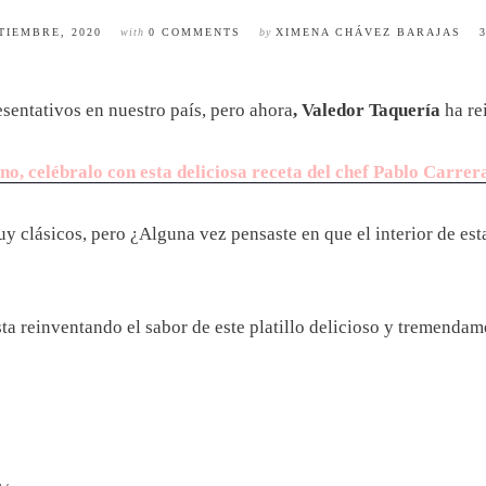
TIEMBRE, 2020
with
0 COMMENTS
by
XIMENA CHÁVEZ BARAJAS
esentativos en nuestro país, pero ahora
, Valedor
Taquería
ha re
ino, celébralo con esta deliciosa receta del chef Pablo Carrer
y clásicos, pero ¿Alguna vez pensaste en que el interior de esta 
ta reinventando el sabor de este platillo delicioso y tremendam