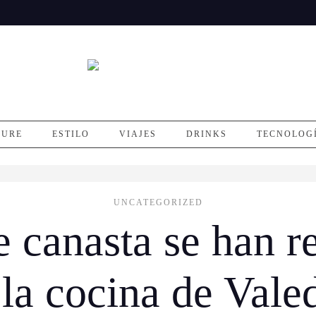
SURE
ESTILO
VIAJES
DRINKS
TECNOLOG
UNCATEGORIZED
e canasta se han r
la cocina de Vale