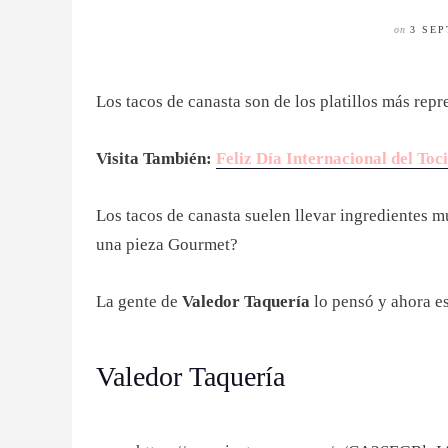
on
3 SEP
Los tacos de canasta son de los platillos más repr
Visita También:
Feliz Día Internacional del Toc
Los tacos de canasta suelen llevar ingredientes mu
una pieza Gourmet?
La gente de
Valedor Taquería
lo pensó y ahora es
Valedor Taquería