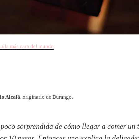
equila más cara del mundo
io Alcalá
, originario de Durango.
 poco sorprendida de cómo llegar a comer un t
or 10 pesos. Entonces uno explica la delicade