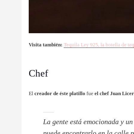
Visita también:
Tequila Ley 925, la botella de t
Chef
El
creador de éste platillo
fue
el chef Juan Licer
La gente está emocionada y un
puede encontrarlo en la calle p