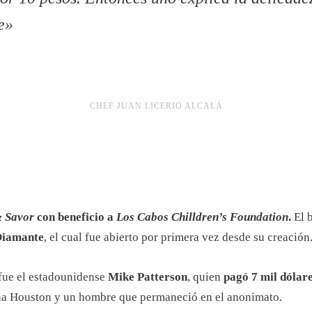
le»
CHEF JUAN LICERIO ALCALÁ
& Savor
con beneficio a
Los Cabos Chilldren’s Foundation
.
El b
Diamante
, el cual fue abierto por primera vez desde su creación
fue el estadounidense
Mike Patterson
, quien
pagó 7 mil dólar
yna Houston y un hombre que permaneció en el anonimato.