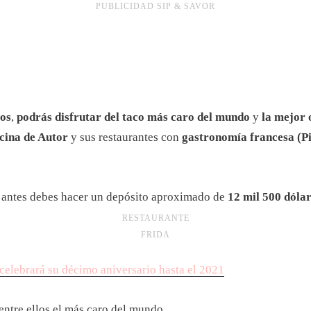
PUBLICIDAD SIP & SAVOR
os
,
podrás disfrutar del taco más caro del mundo
y
la mejor o
ina de Autor
y sus restaurantes con
gastronomía francesa (Pi
, antes debes hacer un depósito aproximado de
12 mil 500 dóla
RESTAURANTE
FRIDA
elebrará su décimo aniversario hasta el 2021
 entre ellos el más caro del mundo.