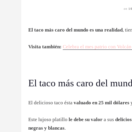
on
1
El taco más caro del mundo es una realidad
, ti
Visita también:
Celebra el mes patrio con Volcá
El taco más caro del mun
El delicioso taco ésta
valuado en 25 mil dólares
y
Este lujoso platillo
le debe su valor
a sus
delicio
negras y blancas
.