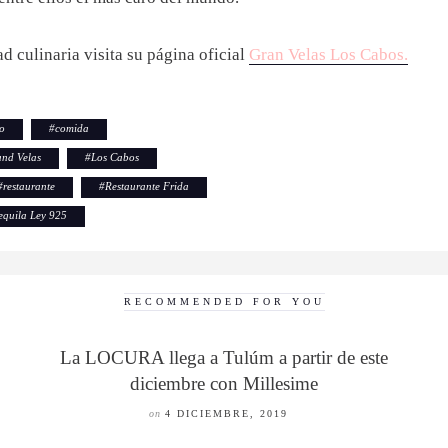
d culinaria visita su página oficial
Gran Velas Los Cabos.
o
#
comida
nd Velas
#
Los Cabos
#
restaurante
#
Restaurante Frida
equila Ley 925
RECOMMENDED FOR YOU
La LOCURA llega a Tulúm a partir de este
diciembre con Millesime
on
4 DICIEMBRE, 2019