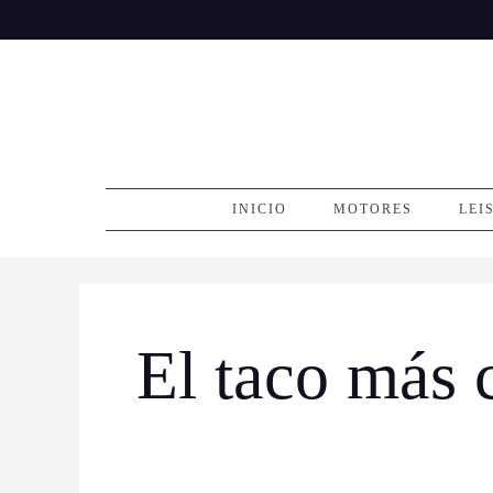
Skip
to
content
INICIO
MOTORES
LEI
El taco más 