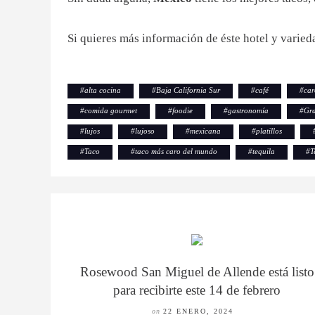
Si quieres más información de éste hotel y varieda
#
alta cocina
#
Baja California Sur
#
café
#
car
#
comida gourmet
#
foodie
#
gastronomía
#
Gra
#
lujos
#
lujoso
#
mexicana
#
platillos
#
Taco
#
taco más caro del mundo
#
tequila
#
T
Rosewood San Miguel de Allende está listo
para recibirte este 14 de febrero
on
22 ENERO, 2024