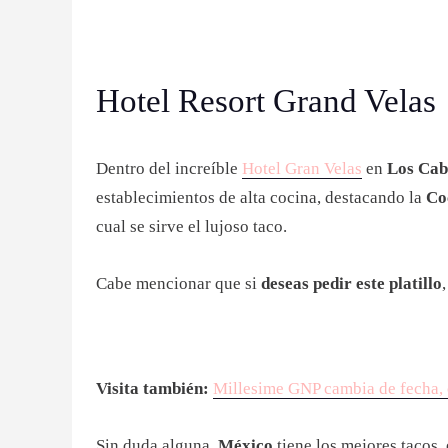
Hotel Resort Grand Velas
Dentro del increíble
Hotel Gran Velas
en
Los Cab
establecimientos de alta cocina, destacando la
Coc
cual se sirve el lujoso taco.
Cabe mencionar que si
deseas pedir este platillo
Visita también:
Millesime GNP cambia de fecha, c
Sin duda alguna,
México
tiene los mejores tacos,