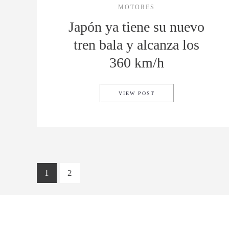
MOTORES
Japón ya tiene su nuevo
tren bala y alcanza los
360 km/h
JAPÓN YA TIENE SU N
VIEW POST
1
2