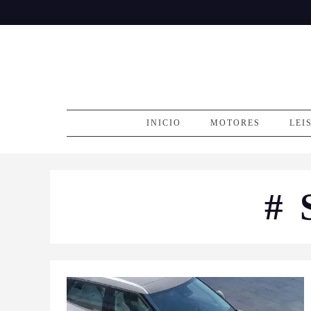
Skip
to
content
INICIO
MOTORES
LEI
#