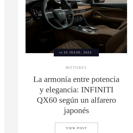
on
25 JULIO, 2023
MOTORES
La armonía entre potencia
y elegancia: INFINITI
QX60 según un alfarero
japonés
GADA A MÉXICO DEL NUEVO YUAN PRO EV
LA ARMONÍA ENTRE POT
VIEW POST