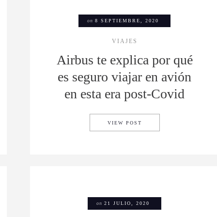
on
8 SEPTIEMBRE, 2020
VIAJES
Airbus te explica por qué
es seguro viajar en avión
en esta era post-Covid
ECIBE AUTORIZACIÓN PARA INICIAR OPERACIONES AÉREAS
AIRBUS TE EXPLICA PO
VIEW POST
on
21 JULIO, 2020