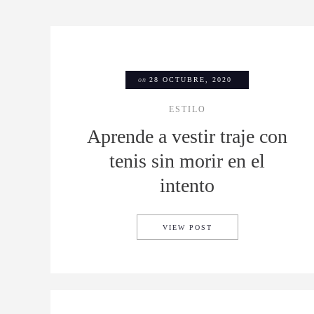
on
28 OCTUBRE, 2020
ESTILO
Aprende a vestir traje con
tenis sin morir en el
intento
APRENDE A VESTIR TR
VIEW POST