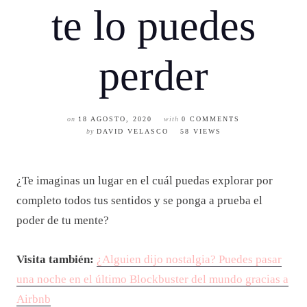
te lo puedes
perder
on
18 AGOSTO, 2020
with
0 COMMENTS
by
DAVID VELASCO
58 VIEWS
¿Te imaginas un lugar en el cuál puedas explorar por
completo todos tus sentidos y se ponga a prueba el
poder de tu mente?
Visita también:
¿Alguien dijo nostalgia? Puedes pasar
una noche en el último Blockbuster del mundo gracias a
Airbnb