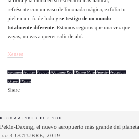
la flora y la fauna en su escenario más natural,
refréscate con un vaso de limonada mágica, exfolia tu
piel en un río de lodo y
sé testigo de un mundo
totalmente diferente
. Estamos seguros que una vez que
vayas, no vas a querer salir de ahí.
Xenses
#
aventura
#
cancún
#
parque
#
Quintana Roo
#
Riviera Maya
#
traveler
#
vacations
#
Xcaret
#
Xenses
Share
RECOMMENDED FOR YOU
Pekín-Daxing, el nuevo aeropuerto más grande del planeta
on
3 OCTUBRE, 2019