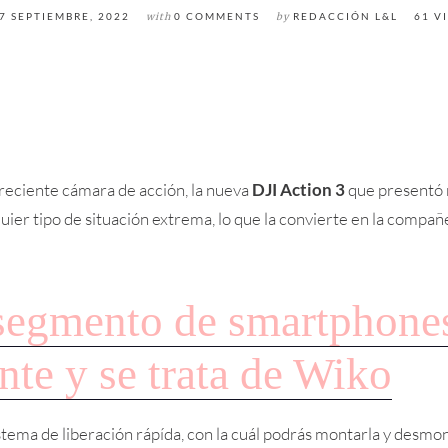
7 SEPTIEMBRE, 2022
with
0 COMMENTS
by
REDACCIÓN L&L
61 V
reciente cámara de acción, la nueva
DJI Action 3
que presentó 
uier tipo de situación extrema, lo que la convierte en la compañ
segmento de smartphone
nte y se trata de Wiko
stema de liberación rápída, con la cuál podrás montarla y desmo