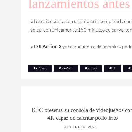
lanzamientos antes
La batería cuenta con una mejoría comparada con s
rápida, con únicamente 180 minutos de carga, ten
La
DJI Action 3
ya se encuentra disponible y podr
#
Action 3
#
aventura
#
cámara
#
DJI
#
D
KFC presenta su consola de videojuegos co
4K capaz de calentar pollo frito
on
4 ENERO, 2021