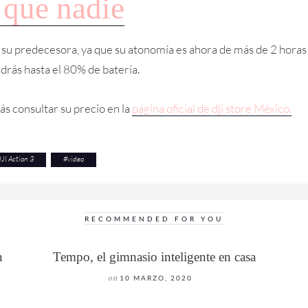
 que nadie
u predecesora, ya que su atonomía es ahora de más de 2 horas y
drás hasta el 80% de batería.
ás consultar su precio en la
página oficial de dji store México.
JI Action 3
#
video
RECOMMENDED FOR YOU
n
Tempo, el gimnasio inteligente en casa
on
10 MARZO, 2020