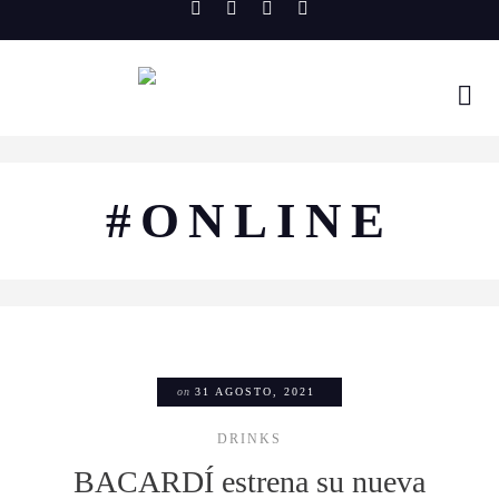
Skip
to
content
#ONLINE
on
31 AGOSTO, 2021
DRINKS
BACARDÍ estrena su nueva