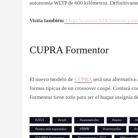
autonomía WLTP de 600 kilómetros. Definitivament
Visita también:
Llega la nueva KIA Sorento y es
CUPRA Formentor
El nuevo modelo de
CUPRA
será una alternativa 
formas típicas de un crossover coupé. Contará co
Formentor tiene todo para ser el buque insignia d
#
2021
#
audi
#
automóviles
#
autos
#
#
autos más esperados
#
BMW
#
carrocer{ia
#
c
#
CUPRA Formentor
#
lanzamientos 2021
#
Mercedes-