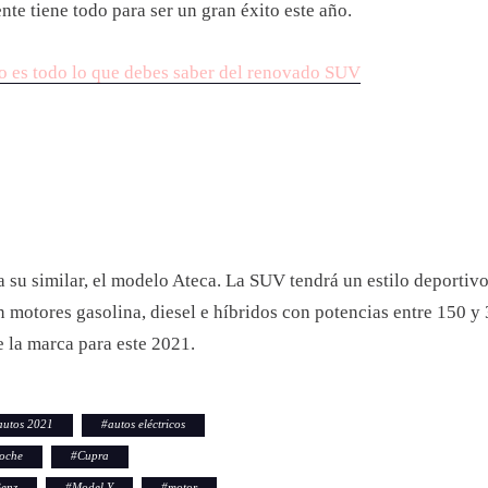
e tiene todo para ser un gran éxito este año.
to es todo lo que debes saber del renovado SUV
a su similar, el modelo Ateca. La SUV tendrá un estilo deportivo
n motores gasolina, diesel e híbridos con potencias entre 150 
e la marca para este 2021.
autos 2021
#
autos eléctricos
oche
#
Cupra
Benz
#
Model Y
#
motor