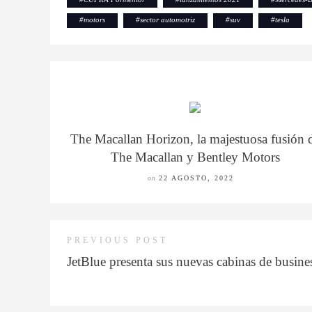
#
motors
#
sector automotriz
#
suv
#
tesla
The Macallan Horizon, la majestuosa fusión 
The Macallan y Bentley Motors
on
22 AGOSTO, 2022
PREVIOUS POST
JetBlue presenta sus nuevas cabinas de busines