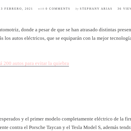
n
3 FEBRERO, 2021
with
0 COMMENTS
by
STEPHANY ARIAS
36 VIE
automotriz, donde a pesar de que se han atrasado distintas pre
 los autos eléctricos, que se equiparán con la mejor tecnolog
á 200 autos para evitar la quiebra
esperados y el primer modelo completamente eléctrico de la fir
mente contra el Porsche Taycan y el Tesla Model S, además tendr