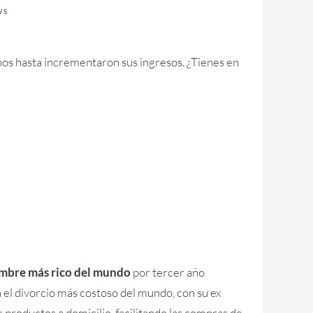
WS
nos hasta incrementaron sus ingresos. ¿Tienes en
mbre más rico del mundo
por tercer año
el divorcio más costoso del mundo, con su ex
e productos a domicilio, facilitando las compras de