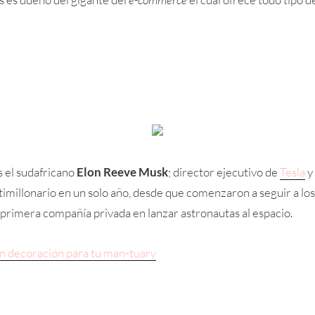
s el sudafricano
Elon Reeve Musk
; director ejecutivo de
Tesla
y
timillonario en un solo año, desde que comenzaron a seguir a l
a primera compañía privada en lanzar astronautas al espacio.
 en decoración para tu man-tuary