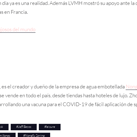
n día ya es una realidad. Además LVMH mostró su apoyo ante la c
as en Francia.
ujosos del mundo
 es el creador y dueño de la empresa de agua embotellada
Nong
se vende en todo el país, desde tiendas hasta hoteles de lujo. Z
esarrollando una vacuna para el COVID-19 de fácil aplicación de s
usk
#
Jeff Bezos
#
leisure
millones
#
Nongfu Spring