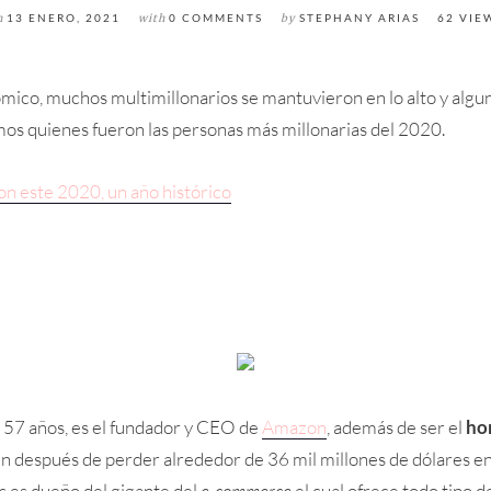
n
13 ENERO, 2021
with
0 COMMENTS
by
STEPHANY ARIAS
62 VIE
mico, muchos multimillonarios se mantuvieron en lo alto y algu
os quienes fueron las personas más millonarias del 2020.
on este 2020, un año histórico
 57 años, es el fundador y CEO de
Amazon
, además de ser el
ho
n después de perder alrededor de 36 mil millones de dólares en 
 es dueño del gigante del
e-commerce
el cual ofrece todo tipo d