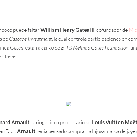
ampoco puede faltar
William Henry Gates III
, cofundador de
Mic
és de
Cascade Investment
, la cual controla participaciones en 
linda Gates, están a cargo de
Bill & Melinda Gates Foundation
, u
sitadas.
nard Arnault
, un ingeniero propietario de
Louis Vuitton Moë
an Dior.
Arnault
tenía pensado comprar la lujosa marca de joye