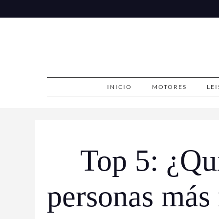
Skip
to
content
INICIO
MOTORES
LE
Top 5: ¿Qui
personas más 