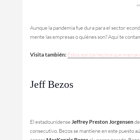
o
Aunque la pandemia fue dura para el sector econó
mente las empresas o quiénes son? Aquí te contam
Visita también:
Estos son los hechos que marcar
Jeff Bezos
El estadounidense
Jeffrey Preston Jorgensen
de
consecutivo. Bezos se mantiene en este puesto aú
esposa
MacKenzie Bezos
el verano pasado. Bezos