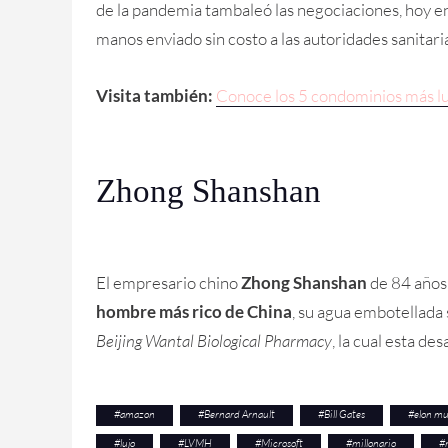
de la pandemia tambaleó las negociaciones, hoy e
manos enviado sin costo a las autoridades sanitari
Visita también:
Conoce los 5 condominios más l
Zhong Shanshan
El empresario chino
Zhong Shanshan
de 84 años,
hombre más rico de China
, su agua embotellada 
Beijing Wantal Biological Pharmacy
, la cual esta d
#
amazon
#
Bernard Arnault
#
Bill Gates
#
elon m
#
lujo
#
LVMH
#
Microsoft
#
millonario
#