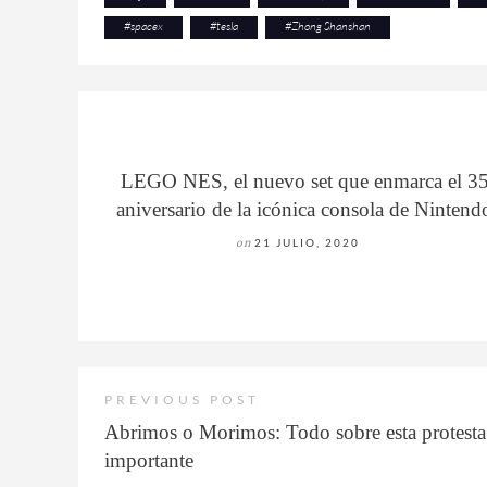
#
spacex
#
tesla
#
Zhong Shanshan
LEGO NES, el nuevo set que enmarca el 3
aniversario de la icónica consola de Nintend
on
21 JULIO, 2020
PREVIOUS POST
Abrimos o Morimos: Todo sobre esta protesta 
importante