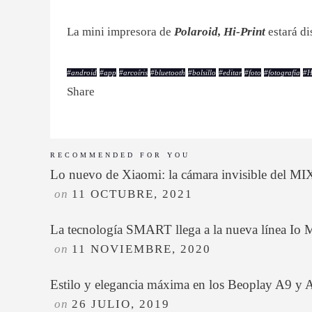
La mini impresora de
Polaroid, Hi-Print
estará d
#
android
#
app
#
arcoíris
#
bluetooth
#
bolsillo
#
editar
#
foto
#
fotografía
#
H
Share
RECOMMENDED FOR YOU
Lo nuevo de Xiaomi: la cámara invisible del MI
on
11 OCTUBRE, 2021
La tecnología SMART llega a la nueva línea Io
on
11 NOVIEMBRE, 2020
Estilo y elegancia máxima en los Beoplay A9 y 
on
26 JULIO, 2019