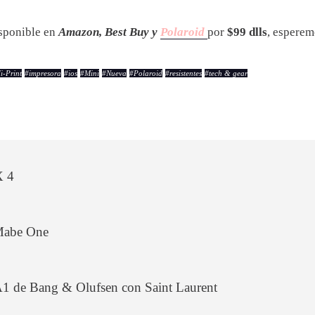
isponible en
Amazon, Best Buy y
Polaroid
por
$99 dlls
, esperem
i-Print
#
impresora
#
ios
#
Mini
#
Nueva
#
Polaroid
#
resistentes
#
tech & gear
X 4
 Mabe One
A1 de Bang & Olufsen con Saint Laurent