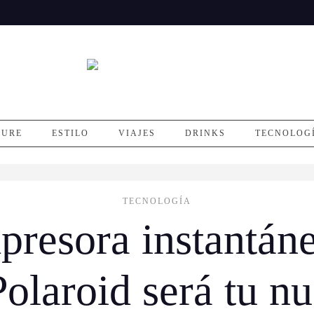
SURE
ESTILO
VIAJES
DRINKS
TECNOLOG
TECNOLOGÍA
resora instantáne
Polaroid será tu n