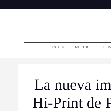
Skip
to
content
INICIO
MOTORES
LEI
La nueva imp
Hi-Print de 