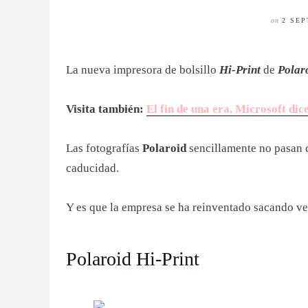
on
2 SEP
La nueva impresora de bolsillo
Hi-Print
de
Polar
Visita también:
El fin de una era, Microsoft dic
Las fotografías
Polaroid
sencillamente no pasan 
caducidad.
Y es que la empresa se ha reinventado sacando ve
Polaroid Hi-Print