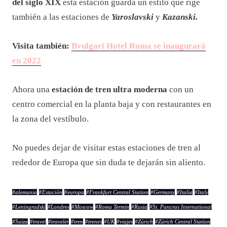
del siglo XIX
esta estación guarda un estilo que rige
también a las estaciones de
Yaroslavski
y
Kazanski.
Visita también:
Bvulgari Hotel Roma se inaugurará
en 2022
Ahora una
estación de
tren ultra moderna
con un
centro comercial en la planta baja y con restaurantes en
la zona del vestíbulo.
No puedes dejar de visitar estas estaciones de tren al
rededor de Europa que sin duda te dejarán sin aliento.
#
alemania
#
Estación
#
europa
#
Frankfurt Central Station
#
Germany
#
Italia
#
Italy
#
Leningradski
#
Londres
#
Moscow
#
Roma Termin
#
Rusia
#
St. Pancras International
#
Suiza
#
travel
#
traveler
#
tren
#
trenes
#
UK
#
viajes
#
Zürich
#
Zürich Central Station